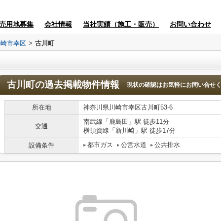
売用地募集
会社情報
当社実績（施工・販売）
お問い合わせ
川崎市幸区
>
古川町
古川町
の過去掲載物件情報
現状の確認はお気軽にお問い合せ
所在地
神奈川県川崎市幸区古川町53-6
南武線「鹿島田」駅 徒歩11分
交通
横須賀線「新川崎」駅 徒歩17分
都市ガス
公営水道
公共排水
設備条件