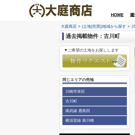
HOME
建
大庭商店
>
(土地(売買))地域から探す
>
過去掲載物件：古川町
▼ご希望の土地をお探しします
同じエリアの売地
川崎市幸区
古川町
南武線 鹿島田
横須賀線 新川崎