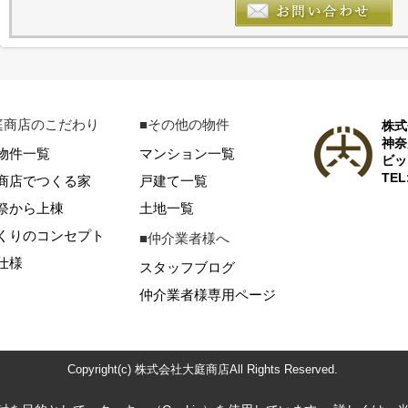
庭商店のこだわり
■その他の物件
株式
神奈
物件一覧
マンション一覧
ビッ
TEL
商店でつくる家
戸建て一覧
祭から上棟
土地一覧
くりのコンセプト
■仲介業者様へ
仕様
スタッフブログ
仲介業者様専用ページ
Copyright(c) 株式会社大庭商店All Rights Reserved.