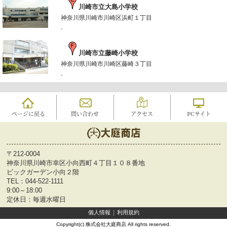
川崎市立大島小学校
神奈川県川崎市川崎区浜町１丁目
-
川崎市立藤崎小学校
神奈川県川崎市川崎区藤崎３丁目
-
ページに戻る
問い合わせ
アクセス
PCサイト
〒212-0004
神奈川県川崎市幸区小向西町４丁目１０８番地
ビックガーデン小向２階
TEL：
044-522-1111
9:00～18:00
定休日：毎週水曜日
個人情報
利用規約
Copyright(c) 株式会社大庭商店 All rights reserved.