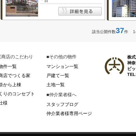
目
37
該当公開件数
件 1
庭商店のこだわり
■その他の物件
株式
神奈
物件一覧
マンション一覧
ビッ
TEL
商店でつくる家
戸建て一覧
祭から上棟
土地一覧
くりのコンセプト
■仲介業者様へ
仕様
スタッフブログ
仲介業者様専用ページ