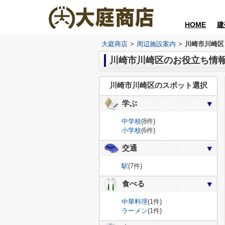
HOME
建
大庭商店
>
周辺施設案内
>
川崎市川崎区
川崎市川崎区のお役立ち情
川崎市川崎区のスポット選択
学ぶ
中学校
(8件)
小学校
(6件)
交通
駅
(7件)
食べる
中華料理
(1件)
ラーメン
(1件)