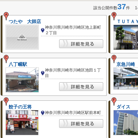
37
該当公開件数
件 1
つたや 大師店
ＴＵＴＡ
神奈川県川崎市川崎区池上新町
２丁目
八丁畷駅
京急川崎
神奈川県川崎市川崎区池田１丁
目
餃子の王将
ダイス
神奈川県川崎市川崎区駅前本町