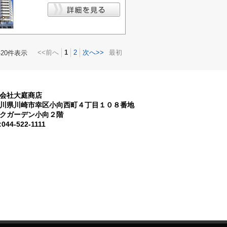
<<前へ
1
2
次へ>>
最初
-20件表示
会社大庭商店
川県川崎市幸区小向西町４丁目１０８番地
クガーデン小向２階
:044-522-1111