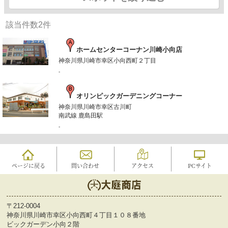
該当件数
2
件
ホームセンターコーナン川崎小向店
神奈川県川崎市幸区小向西町２丁目
-
オリンピックガーデニングコーナー
神奈川県川崎市幸区古川町
南武線 鹿島田駅
-
ページに戻る
問い合わせ
アクセス
PCサイト
〒212-0004
神奈川県川崎市幸区小向西町４丁目１０８番地
ビックガーデン小向２階