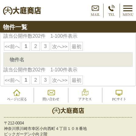
MAIL
TEL
MENU
物件一覧
該当公開件数
202
件 1-100件表示
1
2
3
<<前へ
次へ>>
最初
物件名
該当公開件数
202
件 1-100件表示
1
2
3
<<前へ
次へ>>
最初
ページに戻る
問い合わせ
アクセス
PCサイト
〒212-0004
神奈川県川崎市幸区小向西町４丁目１０８番地
ビックガーデン小向２階