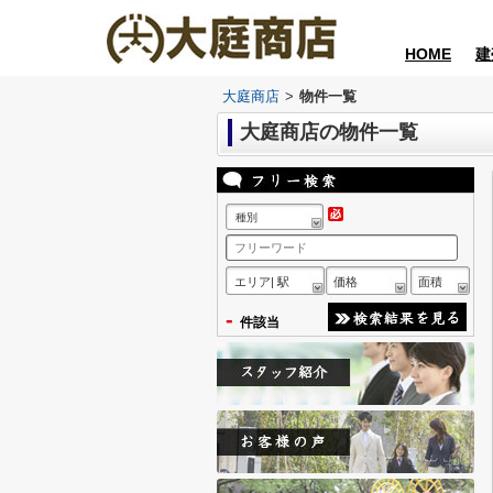
HOME
建
大庭商店
>
物件一覧
大庭商店の物件一覧
種別
エリア| 駅
価格
面積
-
件該当