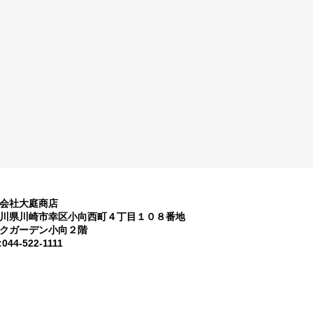
会社大庭商店
川県川崎市幸区小向西町４丁目１０８番地
クガーデン小向２階
:044-522-1111