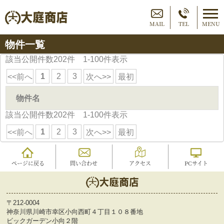
MAIL
TEL
MENU
物件一覧
該当公開件数
202
件 1-100件表示
1
2
3
<<前へ
次へ>>
最初
物件名
該当公開件数
202
件 1-100件表示
1
2
3
<<前へ
次へ>>
最初
ページに戻る
問い合わせ
アクセス
PCサイト
〒212-0004
神奈川県川崎市幸区小向西町４丁目１０８番地
ビックガーデン小向２階