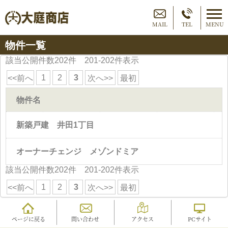
MAIL
TEL
MENU
物件一覧
該当公開件数
202
件 201-202件表示
1
2
3
<<前へ
次へ>>
最初
物件名
新築戸建 井田1丁目
オーナーチェンジ メゾンドミア
該当公開件数
202
件 201-202件表示
1
2
3
<<前へ
次へ>>
最初
ページに戻る
問い合わせ
アクセス
PCサイト