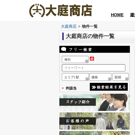
HOME
建
大庭商店
>
物件一覧
大庭商店の物件一覧
種別
エリア| 駅
価格
面積
-
件該当