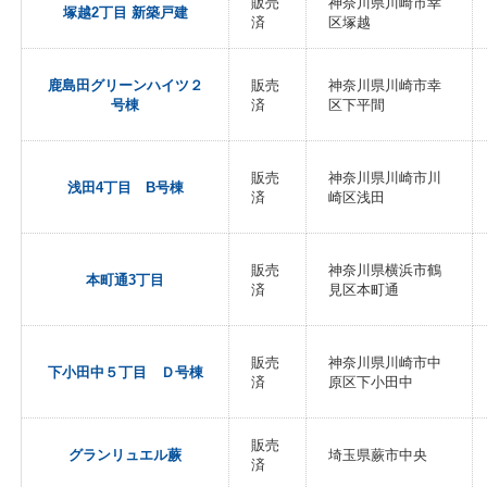
販売
神奈川県川崎市幸
塚越2丁目 新築戸建
済
区塚越
鹿島田グリーンハイツ２
販売
神奈川県川崎市幸
号棟
済
区下平間
販売
神奈川県川崎市川
浅田4丁目 B号棟
済
崎区浅田
販売
神奈川県横浜市鶴
本町通3丁目
済
見区本町通
販売
神奈川県川崎市中
下小田中５丁目 Ｄ号棟
済
原区下小田中
販売
グランリュエル蕨
埼玉県蕨市中央
済