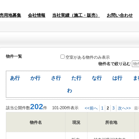
売用地募集
会社情報
当社実績（施工・販売）
お問い合わせ
物件一覧
空室がある物件のみ表示
物件名で絞り込む
あ行
か行
さ行
た行
な行
は行
ま
わ
202
該当公開件数
件 101-200件表示
<<前へ
1
2
3
次へ>>
最
物件名
現況
所在地